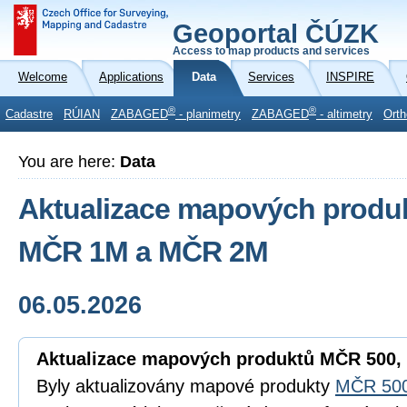
Geoportal ČÚZK
Access to map products and services
Welcome
Applications
Data
Services
INSPIRE
®
®
Cadastre
RÚIAN
ZABAGED
- planimetry
ZABAGED
- altimetry
Orth
You are here:
Data
Aktualizace mapových produ
MČR 1M a MČR 2M
06.05.2026
Aktualizace mapových produktů MČR 500
Byly aktualizovány mapové produkty
MČR 50