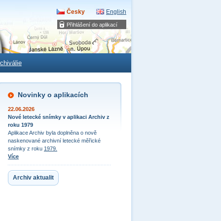
Česky
English
Přihlášení do aplikací
chiválie
Novinky o aplikacích
22.06.2026
Nové letecké snímky v aplikaci Archiv z
roku 1979
Aplikace Archiv byla doplněna o nově
naskenované archivní letecké měřické
snímky z roku
1979.
Více
Archiv aktualit