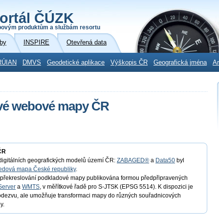
ortál ČÚZK
povým produktům a službám resortu
by
INSPIRE
Otevřená data
RÚIAN
DMVS
Geodetické aplikace
Výškopis ČR
Geografická jména
Ar
ové webové mapy ČR
ČR
t digitálních geografických modelů území ČR:
ZABAGED®
a
Data50
byl
edová mapa České republiky
.
o překreslování podkladové mapy publikována formou předpřipravených
Server
a
WMTS
, v měřítkové řadě pro S-JTSK (EPSG 5514). K dispozici je
 odezvu, ale umožňuje transformaci mapy do různých souřadnicových
y.