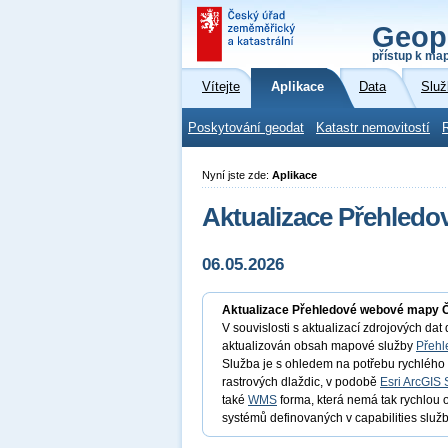
Geop
přístup k ma
Vítejte
Aplikace
Data
Služ
Poskytování geodat
Katastr nemovitostí
Nyní jste zde:
Aplikace
Aktualizace Přehled
06.05.2026
Aktualizace Přehledové webové mapy 
V souvislosti s aktualizací zdrojových da
aktualizován obsah mapové služby
Přehl
Služba je s ohledem na potřebu rychléh
rastrových dlaždic, v podobě
Esri ArcGIS 
také
WMS
forma, která nemá tak rychlou
systémů definovaných v capabilities služb