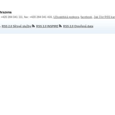
yhrazena
.: +420 284 041 111, fax: +420 284 041 416,
Uživatelská podpora
,
facebook
,
Jak číst RSS ka
RSS 2.0 Síťové služby
RSS 2.0 INSPIRE
RSS 2.0 Otevřená data