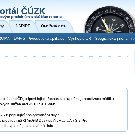
ortál ČÚZK
povým produktům a službám resortu
by
INSPIRE
Otevřená data
RÚIAN
DMVS
Geodetické aplikace
Výškopis ČR
Geografická jména
Ar
model území ČR, odpovídající přesností a stupněm generalizace měřítku
apových služeb ArcGIS REST a WMS.
250" popisující poskytované vrstvy a
 v prostředí ESRI ArcGIS Desktop ArcMap a ArcGIS Pro.
ní bezplatně jako otevřená data.