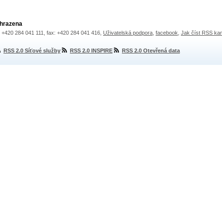
yhrazena
.: +420 284 041 111, fax: +420 284 041 416,
Uživatelská podpora
,
facebook
,
Jak číst RSS ka
RSS 2.0 Síťové služby
RSS 2.0 INSPIRE
RSS 2.0 Otevřená data