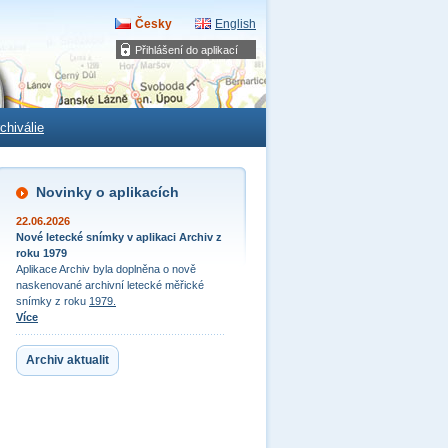
Česky
English
Přihlášení do aplikací
chiválie
Novinky o aplikacích
22.06.2026
Nové letecké snímky v aplikaci Archiv z
roku 1979
Aplikace Archiv byla doplněna o nově
naskenované archivní letecké měřické
snímky z roku
1979.
Více
Archiv aktualit