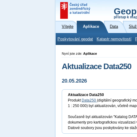
Geop
přístup k ma
Vítejte
Aplikace
Data
Služ
Poskytování geodat
Katastr nemovitostí
Nyní jste zde:
Aplikace
Aktualizace Data250
20.05.2026
Aktualizace Data250
Produkt
Data250
(digitální geografický 
1 : 250 000) byl aktualizován, včetně m
Současně byl aktualizován "Katalog DATA
dokumenty pro kartografickou vizualizaci
Datové soubory jsou poskytovány ke staže