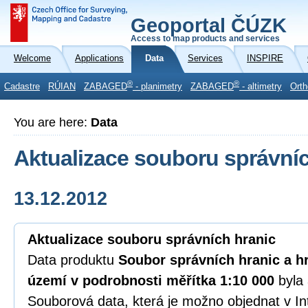
Geoportal ČÚZK
Access to map products and services
Welcome
Applications
Data
Services
INSPIRE
®
®
Cadastre
RÚIAN
ZABAGED
- planimetry
ZABAGED
- altimetry
Orth
You are here:
Data
Aktualizace souboru správníc
13.12.2012
Aktualizace souboru správních hranic
Data produktu
Soubor správních hranic a hr
území v podrobnosti měřítka 1:10 000
byla 
Souborová data, která je možno objednat v I