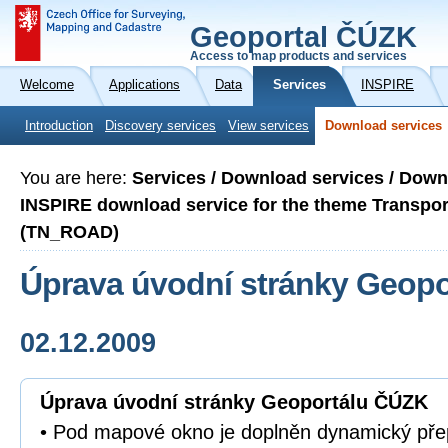
Geoportal ČÚZK
Access to map products and services
Welcome
Applications
Data
Services
INSPIRE
Introduction
Discovery services
View services
Download services
You are here:
Services / Download services / Down
INSPIRE download service for the theme Transp
(TN_ROAD)
Úprava úvodní stránky Geop
02.12.2009
Úprava úvodní stránky Geoportálu ČÚZK
• Pod mapové okno je doplněn dynamický pře