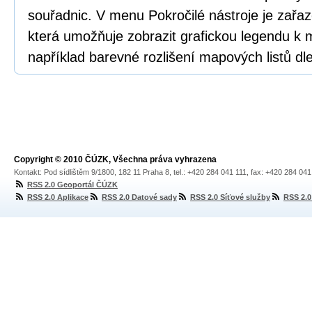
souřadnic. V menu Pokročilé nástroje je zař
která umožňuje zobrazit grafickou legendu k
například barevné rozlišení mapových listů dle
Copyright © 2010 ČÚZK, Všechna práva vyhrazena
Kontakt: Pod sídlištěm 9/1800, 182 11 Praha 8, tel.: +420 284 041 111, fax: +420 284 04
RSS 2.0 Geoportál ČÚZK
RSS 2.0 Aplikace
RSS 2.0 Datové sady
RSS 2.0 Síťové služby
RSS 2.0