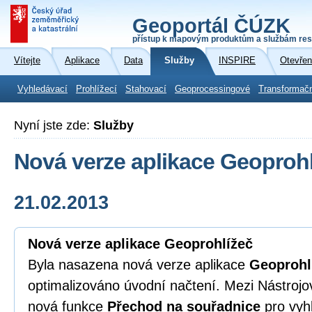
Geoportál ČÚZK
přístup k mapovým produktům a službám res
Vítejte
Aplikace
Data
Služby
INSPIRE
Otevřen
Vyhledávací
Prohlížecí
Stahovací
Geoprocessingové
Transformač
Nyní jste zde:
Služby
Nová verze aplikace Geoprohl
21.02.2013
Nová verze aplikace Geoprohlížeč
Byla nasazena nová verze aplikace
Geoprohl
optimalizováno úvodní načtení. Mezi Nástrojov
nová funkce
Přechod na souřadnice
pro vyh