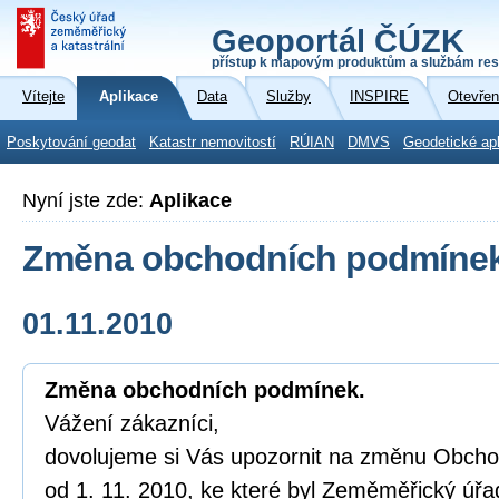
Geoportál ČÚZK
přístup k mapovým produktům a službám res
Vítejte
Aplikace
Data
Služby
INSPIRE
Otevřen
Poskytování geodat
Katastr nemovitostí
RÚIAN
DMVS
Geodetické ap
Nyní jste zde:
Aplikace
Změna obchodních podmínek
01.11.2010
Změna obchodních podmínek.
Vážení zákazníci,
dovolujeme si Vás upozornit na změnu Obcho
od 1. 11. 2010, ke které byl Zeměměřický úřad