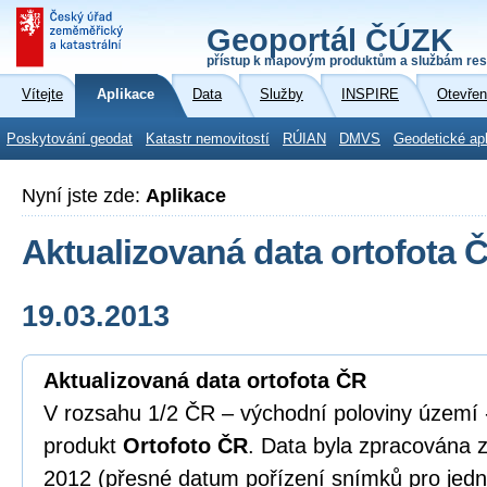
Geoportál ČÚZK
přístup k mapovým produktům a službám res
Vítejte
Aplikace
Data
Služby
INSPIRE
Otevřen
Poskytování geodat
Katastr nemovitostí
RÚIAN
DMVS
Geodetické ap
Nyní jste zde:
Aplikace
Aktualizovaná data ortofota 
19.03.2013
Aktualizovaná data ortofota ČR
V rozsahu 1/2 ČR – východní poloviny území -
produkt
Ortofoto ČR
. Data byla zpracována 
2012 (přesné datum pořízení snímků pro jedno