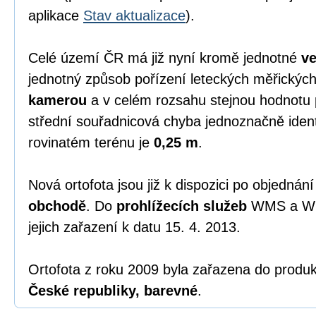
aplikace
Stav aktualizace
).
Celé území ČR má již nyní kromě jednotné
ve
jednotný způsob pořízení leteckých měřický
kamerou
a v celém rozsahu stejnou hodnotu 
střední souřadnicová chyba jednoznačně ident
rovinatém terénu je
0,25 m
.
Nová ortofota jsou již k dispozici po objednán
obchodě
. Do
prohlížecích služeb
WMS a WM
jejich zařazení k datu 15. 4. 2013.
Ortofota z roku 2009 byla zařazena do produ
České republiky, barevné
.