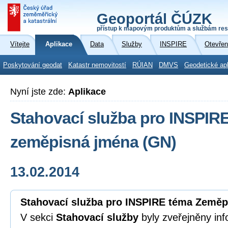
Geoportál ČÚZK
přístup k mapovým produktům a službám res
Vítejte
Aplikace
Data
Služby
INSPIRE
Otevřen
Poskytování geodat
Katastr nemovitostí
RÚIAN
DMVS
Geodetické ap
Nyní jste zde:
Aplikace
Stahovací služba pro INSPIR
zeměpisná jména (GN)
13.02.2014
Stahovací služba pro INSPIRE téma Zeměp
V sekci
Stahovací služby
byly zveřejněny inf