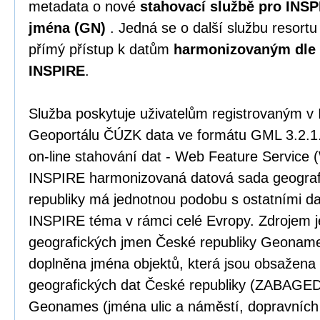
metadata o nové
stahovací službě pro INS
jména (GN)
. Jedná se o další službu resort
přímý přístup k datům
harmonizovaným dle 
INSPIRE
.
Služba poskytuje uživatelům registrovaným v
Geoportálu ČÚZK data ve formátu GML 3.2.1.
on-line stahování dat - Web Feature Service
INSPIRE harmonizovaná datová sada geograf
republiky má jednotnou podobu s ostatními da
INSPIRE téma v rámci celé Evropy. Zdrojem 
geografických jmen České republiky Geonames
doplněna jména objektů, která jsou obsažena 
geografických dat České republiky (ZABAGED®
Geonames (jména ulic a náměstí, dopravních