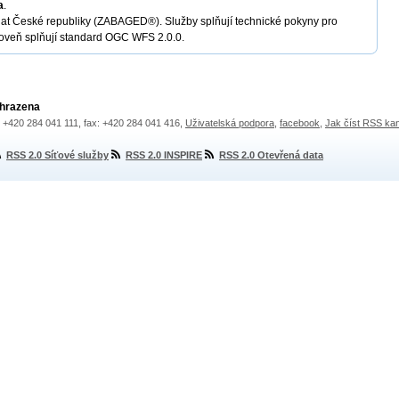
a
.
dat České republiky (ZABAGED®). Služby splňují technické pokyny pro
roveň splňují standard OGC WFS 2.0.0.
yhrazena
.: +420 284 041 111, fax: +420 284 041 416,
Uživatelská podpora
,
facebook
,
Jak číst RSS ka
RSS 2.0 Síťové služby
RSS 2.0 INSPIRE
RSS 2.0 Otevřená data