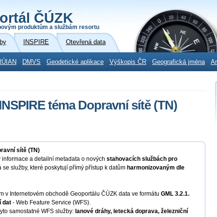
ortál ČÚZK
povým produktům a službám resortu
by
INSPIRE
Otevřená data
RÚIAN
DMVS
Geodetické aplikace
Výškopis ČR
Geografická jména
Ar
 INSPIRE téma Dopravní sítě (TN)
avní sítě (TN)
 informace a detailní metadata o nových
stahovacích službách pro
á se služby, které poskytují přímý přístup k datům
harmonizovaným dle
ným v Internetovém obchodě Geoportálu ČÚZK data ve formátu
GML 3.2.1.
í dat
- Web Feature Service (WFS).
 tyto samostatné WFS služby:
lanové dráhy, letecká doprava, železniční