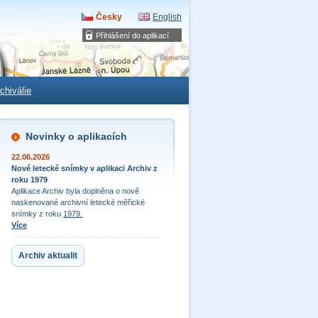
Česky
English
Přihlášení do aplikací
chiválie
Novinky o aplikacích
22.06.2026
Nové letecké snímky v aplikaci Archiv z
roku 1979
Aplikace Archiv byla doplněna o nově
naskenované archivní letecké měřické
snímky z roku
1979.
Více
Archiv aktualit