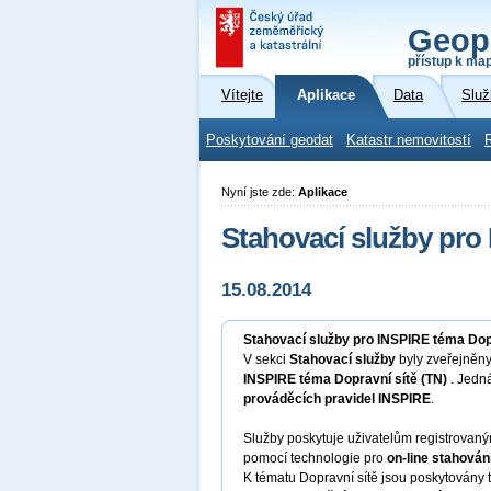
Geop
přístup k ma
Vítejte
Aplikace
Data
Služ
Poskytování geodat
Katastr nemovitostí
Nyní jste zde:
Aplikace
Stahovací služby pro
15.08.2014
Stahovací služby pro INSPIRE téma Dopr
V sekci
Stahovací služby
byly zveřejněny
INSPIRE téma Dopravní sítě (TN)
. Jedn
prováděcích pravidel INSPIRE
.
Služby poskytuje uživatelům registrova
pomocí technologie pro
on-line stahován
K tématu Dopravní sítě jsou poskytovány