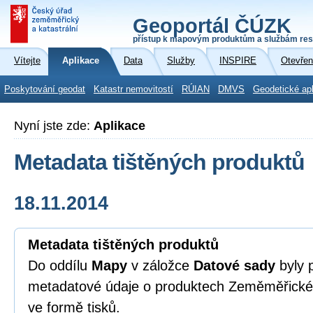
Geoportál ČÚZK
přístup k mapovým produktům a službám res
Vítejte
Aplikace
Data
Služby
INSPIRE
Otevřen
Poskytování geodat
Katastr nemovitostí
RÚIAN
DMVS
Geodetické ap
Nyní jste zde:
Aplikace
Metadata tištěných produktů
18.11.2014
Metadata tištěných produktů
Do oddílu
Mapy
v záložce
Datové sady
byly 
metadatové údaje o produktech Zeměměřické
ve formě tisků.