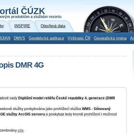
ortál ČÚZK
povým produktům a službám resortu
by
INSPIRE
Otevřená data
RÚIAN
DMVS
Geodetické aplikace
Výškopis ČR
Geografická jména
Ar
kopis DMR 4G
datové sady
Digitální model reliéfu České republiky 4. generace (DMR
 webové služby poskytována jako prohlížecí služba
WMS - Stínovaný
AGE
služby ArcGIS serveru
a poskytuje tedy kromě prohlížení i možnost
rezentovány
zde
.