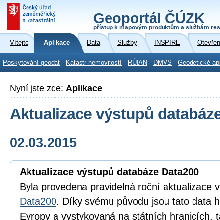
Geoportál ČÚZK
přístup k mapovým produktům a službám res
Vítejte
Aplikace
Data
Služby
INSPIRE
Otevřen
Poskytování geodat
Katastr nemovitostí
RÚIAN
DMVS
Geodetické ap
Nyní jste zde:
Aplikace
Aktualizace výstupů databáz
02.03.2015
Aktualizace výstupů databáze Data200
Byla provedena pravidelná roční aktualizace 
Data200
. Díky svému původu jsou tato data 
Evropy a vystykovaná na státních hranicích, t