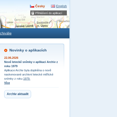
Česky
English
Přihlášení do aplikací
chiválie
Novinky o aplikacích
22.06.2026
Nové letecké snímky v aplikaci Archiv z
roku 1979
Aplikace Archiv byla doplněna o nově
naskenované archivní letecké měřické
snímky z roku
1979.
Více
Archiv aktualit