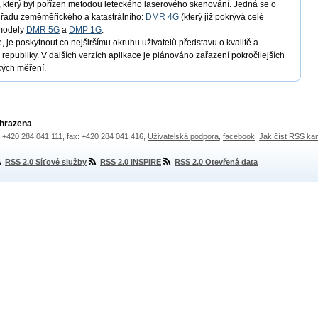
 který byl pořízen metodou leteckého laserového skenování. Jedná se o
úřadu zeměměřického a katastrálního:
DMR 4G
(který již pokrývá celé
 modely
DMR 5G
a
DMP 1G
.
, je poskytnout co nejširšímu okruhu uživatelů představu o kvalitě a
republiky. V dalších verzích aplikace je plánováno zařazení pokročilejších
kých měření.
yhrazena
.: +420 284 041 111, fax: +420 284 041 416,
Uživatelská podpora
,
facebook
,
Jak číst RSS ka
RSS 2.0 Síťové služby
RSS 2.0 INSPIRE
RSS 2.0 Otevřená data