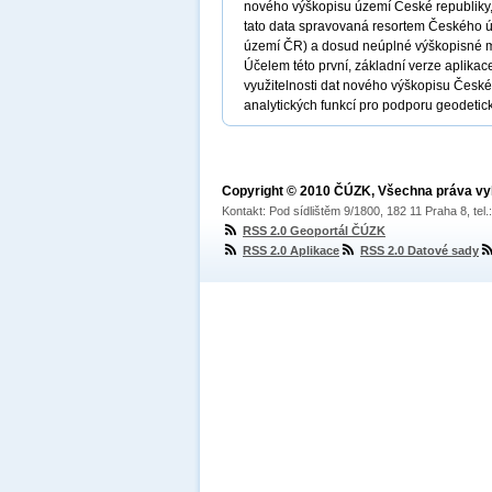
nového výškopisu území České republiky,
tato data spravovaná resortem Českého 
území ČR) a dosud neúplné výškopisné
Účelem této první, základní verze aplikace
využitelnosti dat nového výškopisu České 
analytických funkcí pro podporu geodetic
Copyright © 2010 ČÚZK, Všechna práva v
Kontakt: Pod sídlištěm 9/1800, 182 11 Praha 8, tel
RSS 2.0 Geoportál ČÚZK
RSS 2.0 Aplikace
RSS 2.0 Datové sady