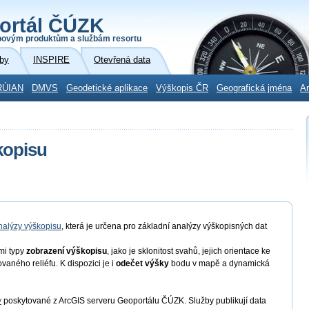
ortál ČÚZK
povým produktům a službám resortu
by
INSPIRE
Otevřená data
RÚIAN
DMVS
Geodetické aplikace
Výškopis ČR
Geografická jména
Ar
kopisu
nalýzy výškopisu
, která je určena pro základní analýzy výškopisných dat
mi typy
zobrazení výškopisu
, jako je sklonitost svahů, jejich orientace ke
aného reliéfu. K dispozici je i
odečet výšky
bodu v mapě a dynamická
y
poskytované z ArcGIS serveru Geoportálu ČÚZK. Služby publikují data