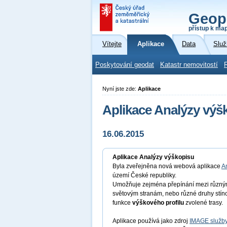
Geop
přístup k ma
Vítejte
Aplikace
Data
Služ
Poskytování geodat
Katastr nemovitostí
Nyní jste zde:
Aplikace
Aplikace Analýzy výš
16.06.2015
Aplikace Analýzy výškopisu
Byla zveřejněna nová webová aplikace
A
území České republiky.
Umožňuje zejména přepínání mezi různý
světovým stranám, nebo různé druhy stínov
funkce
výškového profilu
zvolené trasy.
Aplikace používá jako zdroj
IMAGE služb