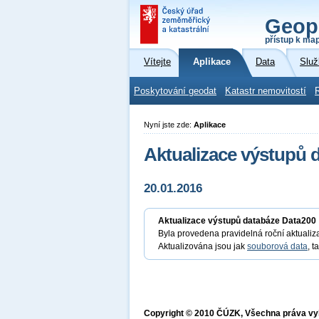
Geop
přístup k ma
Vítejte
Aplikace
Data
Služ
Poskytování geodat
Katastr nemovitostí
Nyní jste zde:
Aplikace
Aktualizace výstupů 
20.01.2016
Aktualizace výstupů databáze Data200
Byla provedena pravidelná roční aktuali
Aktualizována jsou jak
souborová data
, t
Copyright © 2010 ČÚZK, Všechna práva v