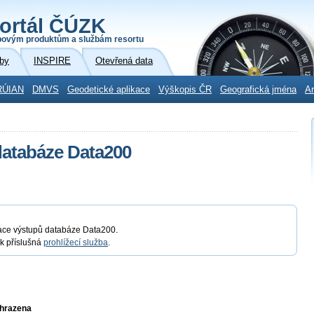
ortál ČÚZK
povým produktům a službám resortu
by
INSPIRE
Otevřená data
RÚIAN
DMVS
Geodetické aplikace
Výškopis ČR
Geografická jména
Ar
databáze Data200
zace výstupů databáze Data200.
ak příslušná
prohlížecí služba
.
yhrazena