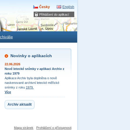
Česky
English
Přihlášení do aplikací
chiválie
Novinky o aplikacích
22.06.2026
Nové letecké snímky v aplikaci Archiv z
roku 1979
Aplikace Archiv byla doplněna o nově
naskenované archivní letecké měřické
snímky z roku
1979.
Více
Archiv aktualit
Mapa stránek
Prohlášení o přístupnosti