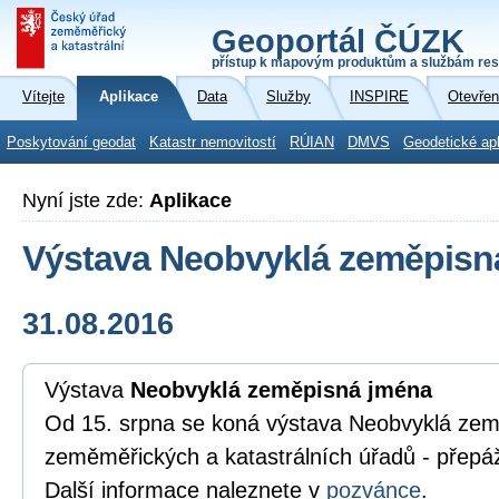
Geoportál ČÚZK
přístup k mapovým produktům a službám res
Vítejte
Aplikace
Data
Služby
INSPIRE
Otevřen
Poskytování geodat
Katastr nemovitostí
RÚIAN
DMVS
Geodetické ap
Nyní jste zde:
Aplikace
Výstava Neobvyklá zeměpisn
31.08.2016
Výstava
Neobvyklá zeměpisná jména
Od 15. srpna se koná výstava Neobvyklá ze
zeměměřických a katastrálních úřadů - přepá
Další informace naleznete v
pozvánce
.