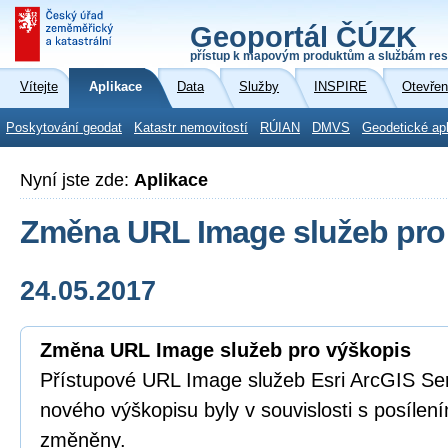
Geoportál ČÚZK
přístup k mapovým produktům a službám res
Vítejte
Aplikace
Data
Služby
INSPIRE
Otevřen
Poskytování geodat
Katastr nemovitostí
RÚIAN
DMVS
Geodetické ap
Nyní jste zde:
Aplikace
Změna URL Image služeb pro
24.05.2017
Změna URL Image služeb pro výškopis
Přístupové URL Image služeb Esri ArcGIS Serv
nového výškopisu byly v souvislosti s posílení
změněny.