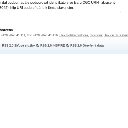
dat budou nadále podporovat identifikátory ve tvaru OGC URN i zkrácený
45), http URI bude přidáno k těmto stávajícím.
yhrazena
.: +420 284 041 111, fax: +420 284 041 416,
Uživatelská podpora
,
facebook
,
Jak číst RSS ka
RSS 2.0 Síťové služby
RSS 2.0 INSPIRE
RSS 2.0 Otevřená data