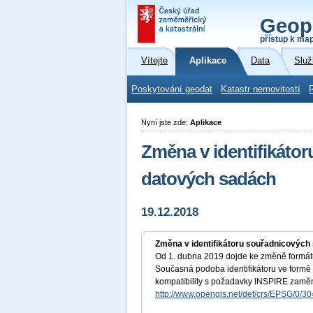
Geop
přístup k ma
Vítejte
Aplikace
Data
Služ
Poskytování geodat
Katastr nemovitostí
Nyní jste zde:
Aplikace
Změna v identifikáto
datových sadách
19.12.2018
Změna v identifikátoru souřadnicovýc
Od 1. dubna 2019 dojde ke změně formátu
Současná podoba identifikátoru ve formě
kompatibility s požadavky INSPIRE zaměněn
http://www.opengis.net/def/crs/EPSG/0/3