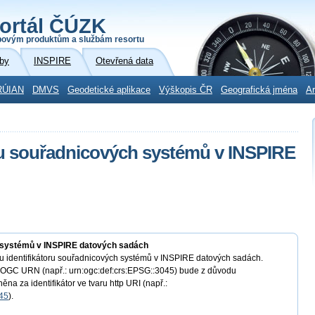
ortál ČÚZK
povým produktům a službám resortu
by
INSPIRE
Otevřená data
RÚIAN
DMVS
Geodetické aplikace
Výškopis ČR
Geografická jména
Ar
ru souřadnicových systémů v INSPIRE
h systémů v INSPIRE datových sadách
 identifikátoru souřadnicových systémů v INSPIRE datových sadách.
 OGC URN (např.: urn:ogc:def:crs:EPSG::3045) bude z důvodu
a za identifikátor ve tvaru http URI (např.:
045
).