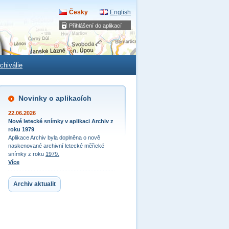
Česky
English
Přihlášení do aplikací
chiválie
Novinky o aplikacích
22.06.2026
Nové letecké snímky v aplikaci Archiv z
roku 1979
Aplikace Archiv byla doplněna o nově
naskenované archivní letecké měřické
snímky z roku
1979.
Více
Archiv aktualit