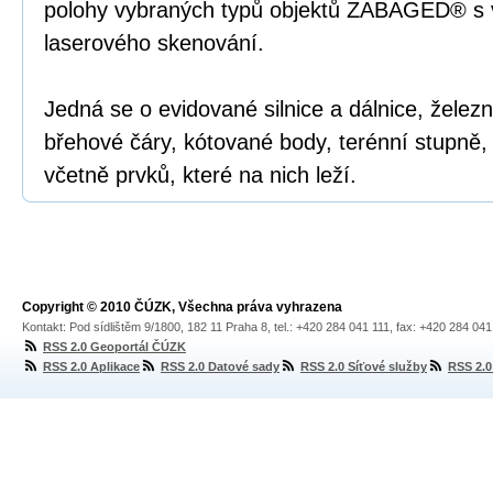
polohy vybraných typů objektů ZABAGED® s v
laserového skenování.
Jedná se o evidované silnice a dálnice, železni
břehové čáry, kótované body, terénní stupně,
včetně prvků, které na nich leží.
Copyright © 2010 ČÚZK, Všechna práva vyhrazena
Kontakt: Pod sídlištěm 9/1800, 182 11 Praha 8, tel.: +420 284 041 111, fax: +420 284 04
RSS 2.0 Geoportál ČÚZK
RSS 2.0 Aplikace
RSS 2.0 Datové sady
RSS 2.0 Síťové služby
RSS 2.0