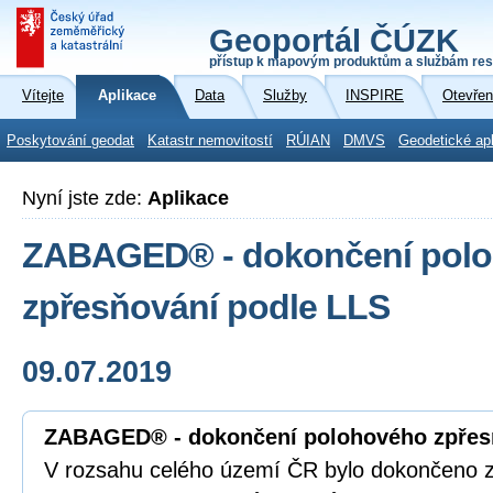
Geoportál ČÚZK
přístup k mapovým produktům a službám res
Vítejte
Aplikace
Data
Služby
INSPIRE
Otevřen
Poskytování geodat
Katastr nemovitostí
RÚIAN
DMVS
Geodetické ap
Nyní jste zde:
Aplikace
ZABAGED® - dokončení pol
zpřesňování podle LLS
09.07.2019
ZABAGED® - dokončení polohového zpřes
V rozsahu celého území ČR bylo dokončeno 