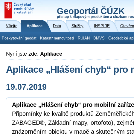
Geoportál ČÚZK
přístup k mapovým produktům a službám res
Vítejte
Aplikace
Data
Služby
INSPIRE
Otevřen
Poskytování geodat
Katastr nemovitostí
RÚIAN
DMVS
Geodetické ap
Nyní jste zde:
Aplikace
Aplikace „Hlášení chyb“ pro m
19.07.2019
Aplikace „Hlášení chyb“ pro mobilní zaříze
Připomínky ke kvalitě produktů Zeměměřickéh
ZABAGED®, Základní mapy, ortofoto), zejmén
znázorněním objektu v mapě a skutečným stav