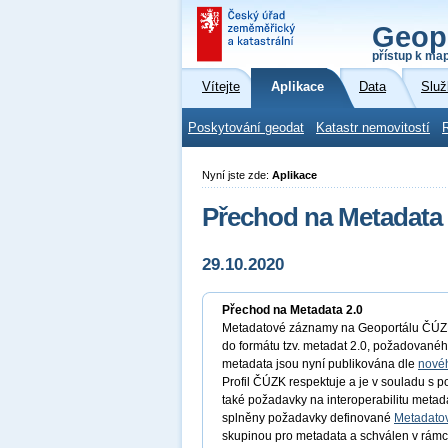
Geop
přístup k ma
Vítejte
Aplikace
Data
Služ
Poskytování geodat
Katastr nemovitostí
Nyní jste zde:
Aplikace
Přechod na Metadata 
29.10.2020
Přechod na Metadata 2.0
Metadatové záznamy na Geoportálu ČÚZK p
do formátu tzv. metadat 2.0, požadované
metadata jsou nyní publikována dle
nové
Profil ČÚZK respektuje a je v souladu s
také požadavky na interoperabilitu metad
splněny požadavky definované
Metadatov
skupinou pro metadata a schválen v rámc