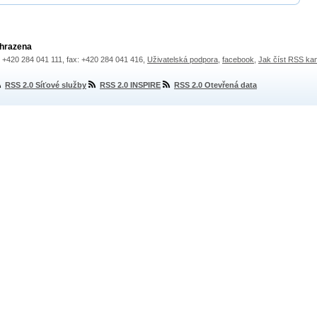
yhrazena
.: +420 284 041 111, fax: +420 284 041 416,
Uživatelská podpora
,
facebook
,
Jak číst RSS ka
RSS 2.0 Síťové služby
RSS 2.0 INSPIRE
RSS 2.0 Otevřená data