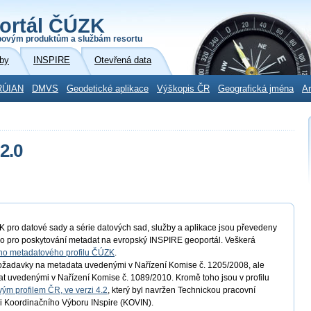
ortál ČÚZK
povým produktům a službám resortu
by
INSPIRE
Otevřená data
RÚIAN
DMVS
Geodetické aplikace
Výškopis ČR
Geografická jména
Ar
2.0
ro datové sady a série datových sad, služby a aplikace jsou převedeny
ho pro poskytování metadat na evropský INSPIRE geoportál. Veškerá
ho metadatového profilu ČÚZK
.
 požadavky na metadata uvedenými v Nařízení Komise č. 1205/2008, ale
at uvedenými v Nařízení Komise č. 1089/2010. Kromě toho jsou v profilu
ým profilem ČR, ve verzi 4.2
, který byl navržen Technickou pracovní
i Koordinačního Výboru INspire (KOVIN).