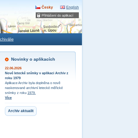
Česky
English
Přihlášení do aplikací
chiválie
Novinky o aplikacích
22.06.2026
Nové letecké snímky v aplikaci Archiv z
roku 1979
Aplikace Archiv byla doplněna o nově
naskenované archivní letecké měřické
snímky z roku
1979.
Více
Archiv aktualit