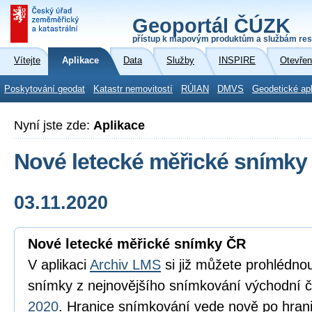
Geoportál ČÚZK
přístup k mapovým produktům a službám res
Vítejte
Aplikace
Data
Služby
INSPIRE
Otevřen
Poskytování geodat
Katastr nemovitostí
RÚIAN
DMVS
Geodetické ap
Nyní jste zde:
Aplikace
Nové letecké měřické snímky
03.11.2020
Nové letecké měřické snímky ČR
V aplikaci
Archiv LMS
si již můžete prohlédno
snímky z nejnovějšího snímkování východní č
2020
. Hranice snímkování vede nově po hrani