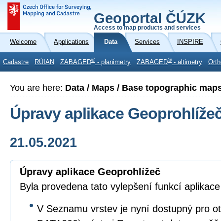
Geoportal ČÚZK
Access to map products and services
Welcome
Applications
Data
Services
INSPIRE
®
®
Cadastre
RÚIAN
ZABAGED
- planimetry
ZABAGED
- altimetry
Orth
You are here:
Data / Maps / Base topographic map
Úpravy aplikace Geoprohlíže
21.05.2021
Úpravy aplikace Geoprohlížeč
Byla provedena tato vylepšení funkcí aplikac
V Seznamu vrstev je nyní dostupný pro o