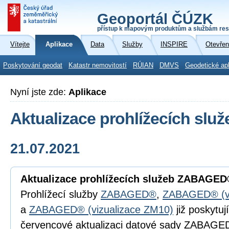
Geoportál ČÚZK
přístup k mapovým produktům a službám res
Vítejte
Aplikace
Data
Služby
INSPIRE
Otevřen
Poskytování geodat
Katastr nemovitostí
RÚIAN
DMVS
Geodetické ap
Nyní jste zde:
Aplikace
Aktualizace prohlížecích s
21.07.2021
Aktualizace prohlížecích služeb ZABAGE
Prohlížecí služby
ZABAGED®
,
ZABAGED® (viz
a
ZABAGED® (vizualizace ZM10)
již poskytu
červencové aktualizaci datové sady ZABAGE