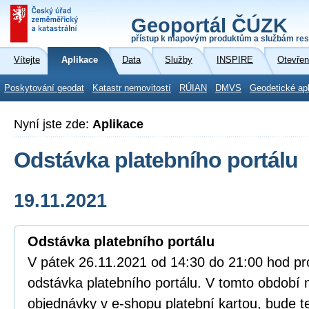
Geoportál ČÚZK
přístup k mapovým produktům a službám res
Vítejte
Aplikace
Data
Služby
INSPIRE
Otevřen
Poskytování geodat
Katastr nemovitostí
RÚIAN
DMVS
Geodetické ap
Nyní jste zde:
Aplikace
Odstávka platebního portálu
19.11.2021
Odstávka platebního portálu
V pátek 26.11.2021 od 14:30 do 21:00 hod p
odstávka platebního portálu. V tomto období 
objednávky v e-shopu platební kartou, bude ted