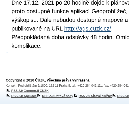
Dne 17.12. 2021 po 20 hodině dojde k pláno
proto dostupné funkce aplikací Geoprohlížeč, 
výškopisu. Dále nebudou dostupné mapové a 
publikované na URL
http://ags.cuzk.cz/
.
Předpokládaná doba odstávky 48 hodin. Oml
komplikace.
Copyright © 2010 ČÚZK, Všechna práva vyhrazena
Kontakt: Pod sídlištěm 9/1800, 182 11 Praha 8, tel.: +420 284 041 111, fax: +420 284 04
RSS 2.0 Geoportál ČÚZK
RSS 2.0 Aplikace
RSS 2.0 Datové sady
RSS 2.0 Síťové služby
RSS 2.0