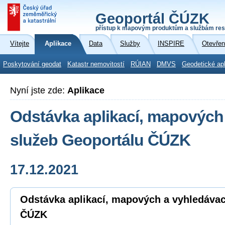
Geoportál ČÚZK
přístup k mapovým produktům a službám res
Vítejte
Aplikace
Data
Služby
INSPIRE
Otevřen
Poskytování geodat
Katastr nemovitostí
RÚIAN
DMVS
Geodetické ap
Nyní jste zde:
Aplikace
Odstávka aplikací, mapových
služeb Geoportálu ČÚZK
17.12.2021
Odstávka aplikací, mapových a vyhledávac
ČÚZK