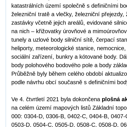
katastrálních území společně s definičními bo
železniční tratě a vlečky, železniční přejezdy, 
zastávky včetně jejich areálů, evidované silnic
na nich – křižovatky úrovňové a mimoúrovňov
tunely a uzlové body silniční sítě, čerpací st
heliporty, meteorologické stanice, nemocnice,
sociální zařízení, bunkry a kótované body. Dá
body polohového bodového pole a body zákla
Průběžně byly během celého období aktualizov
podle návrhu obcí současně s definičními bod
Ve 4. čtvrtletí 2021 byla dokončena
plošná a
na celém území mapových listů Základní top
000: 0304-D, 0306-B, 0402-C, 0404-B, 0407-
0503-D, 0504-C, 0505-D, 0508-C, 0508-D, 06