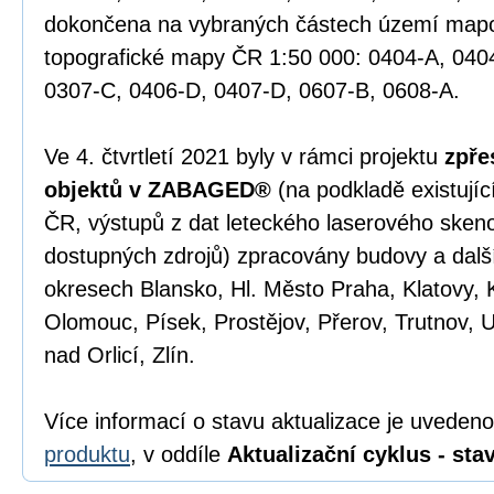
dokončena na vybraných částech území mapov
topografické mapy ČR 1:50 000: 0404-A, 040
0307-C, 0406-D, 0407-D, 0607-B, 0608-A.
Ve 4. čtvrtletí 2021 byly v rámci projektu
zpře
objektů v ZABAGED®
(na podkladě existujíc
ČR, výstupů z dat leteckého laserového skeno
dostupných zdrojů) zpracovány budovy a další
okresech Blansko, Hl. Město Praha, Klatovy,
Olomouc, Písek, Prostějov, Přerov, Trutnov, U
nad Orlicí, Zlín.
Více informací o stavu aktualizace je uveden
produktu
, v oddíle
Aktualizační cyklus - sta