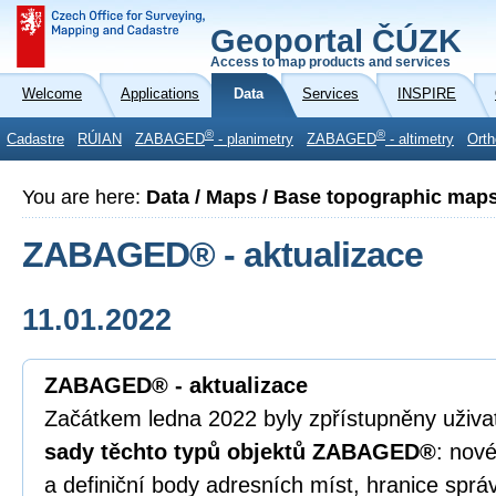
Geoportal ČÚZK
Access to map products and services
Welcome
Applications
Data
Services
INSPIRE
®
®
Cadastre
RÚIAN
ZABAGED
- planimetry
ZABAGED
- altimetry
Orth
You are here:
Data / Maps / Base topographic map
ZABAGED® - aktualizace
11.01.2022
ZABAGED® - aktualizace
Začátkem ledna 2022 byly zpřístupněny uživ
sady těchto typů objektů ZABAGED®
: nov
a definiční body adresních míst, hranice sprá