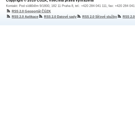
Copyright © 2010 ČÚZK, Všechna práva vyhrazena
Kontakt: Pod sídlištěm 9/1800, 182 11 Praha 8, tel.: +420 284 041 111, fax: +420 284 04
RSS 2.0 Geoportál ČÚZK
RSS 2.0 Aplikace
RSS 2.0 Datové sady
RSS 2.0 Síťové služby
RSS 2.0