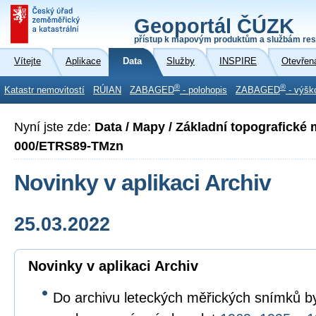
Geoportál ČÚZK
přístup k mapovým produktům a službám res
Vítejte
Aplikace
Data
Služby
INSPIRE
Otevřen
®
®
Katastr nemovitostí
RÚIAN
ZABAGED
- polohopis
ZABAGED
- výšk
Nyní jste zde:
Data / Mapy / Základní topografické
000/ETRS89-TMzn
Novinky v aplikaci Archiv
25.03.2022
Novinky v aplikaci Archiv
Do archivu leteckých měřických snímků by