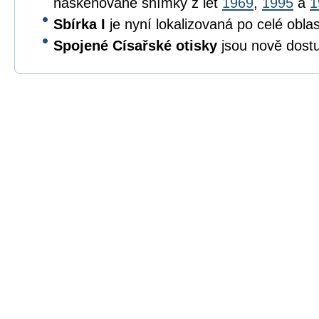
naskenované snímky z let
1969
,
1995
a
1
Sbírka I
je nyní lokalizovaná po celé oblas
Spojené Císařské otisky
jsou nově dostu