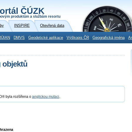
ortál ČÚZK
povým produktům a službám resortu
by
INSPIRE
Otevřená data
RÚIAN
DMVS
Geodetické aplikace
Výškopis ČR
Geografická jména
Ar
 objektů
® byla rozšířena o
anglickou mutaci
.
yhrazena