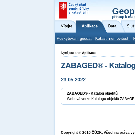
Geop
přístup k ma
Vítejte
Aplikace
Data
Služ
Poskytování geodat
Katastr nemovitostí
Nyní jste zde:
Aplikace
ZABAGED® - Katalog
23.05.2022
ZABAGED® - Katalog objektů
Webová verze Katalogu objektů ZABAGED
Copyright © 2010 ČÚZK, Všechna práva v