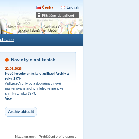
Česky
English
Přihlášení do aplikací
chiválie
Novinky o aplikacích
22.06.2026
Nové letecké snímky v aplikaci Archiv z
roku 1979
Aplikace Archiv byla doplněna o nově
naskenované archivní letecké měřické
snímky z roku
1979.
Více
Archiv aktualit
Mapa stránek
Prohlášení o přístupnosti