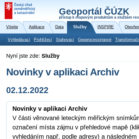
Geoportál ČÚZK
přístup k mapovým produktům a službám res
Vítejte
Aplikace
Data
Služby
INSPIRE
Otevřen
Vyhledávací
Prohlížecí
Stahovací
Geoprocessingové
Transformač
Nyní jste zde:
Služby
Novinky v aplikaci Archiv
02.12.2022
Novinky v aplikaci Archiv
V části věnované leteckým měřickým snímků
označení místa zájmu v přehledové mapě (kl
vyhledáním např. podle adresy) a následném