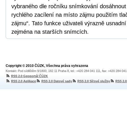
vybraného dle ročníku snímkování dosáhnout
rychlého zacílení na místo zájmu použitím tlačí
zájmu“. Tato funkce uživateli výrazně usnadní o
zejména na starších snímcích.
Copyright © 2010 ČÚZK, Všechna práva vyhrazena
Kontakt: Pod sídlištěm 9/1800, 182 11 Praha 8, tel.: +420 284 041 111, fax: +420 284 04
RSS 2.0 Geoportál ČÚZK
RSS 2.0 Aplikace
RSS 2.0 Datové sady
RSS 2.0 Síťové služby
RSS 2.0