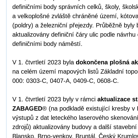
definičními body správních celků, školy, škol
a velkoplošné zvláště chráněné území, kótov
(poldry) a železniční přejezdy. Průběžně byl
aktualizovány definiční čáry ulic podle návrh
definičními body náměstí.
V 1. čtvrtletí 2023 byla
dokončena
plošná a
na celém území mapových listů Základní top
000: 0303-C, 0407-A, 0409-C, 0608-C.
V 1. čtvrtletí 2023 byly v rámci
aktualizace s
ZABAGED
® (na podkladě existující kresby v
výstupů z dat leteckého laserového skenován
zdrojů) aktualizovány budovy a další stavební
Blansko, Brno-venkov, Bruntál, Český Krumlo