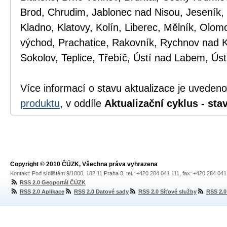
Brod, Chrudim, Jablonec nad Nisou, Jeseník, J
Kladno, Klatovy, Kolín, Liberec, Mělník, Olo
východ, Prachatice, Rakovník, Rychnov nad 
Sokolov, Teplice, Třebíč, Ústí nad Labem, Ústí
Více informací o stavu aktualizace je uveden
produktu
, v oddíle
Aktualizační cyklus - sta
Copyright © 2010 ČÚZK, Všechna práva vyhrazena
Kontakt: Pod sídlištěm 9/1800, 182 11 Praha 8, tel.: +420 284 041 111, fax: +420 284 04
RSS 2.0 Geoportál ČÚZK
RSS 2.0 Aplikace
RSS 2.0 Datové sady
RSS 2.0 Síťové služby
RSS 2.0