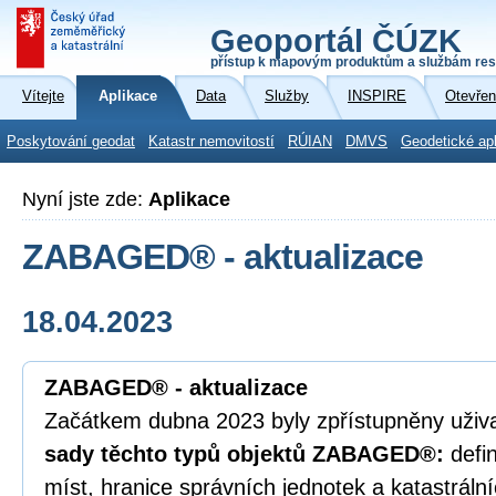
Geoportál ČÚZK
přístup k mapovým produktům a službám res
Vítejte
Aplikace
Data
Služby
INSPIRE
Otevřen
Poskytování geodat
Katastr nemovitostí
RÚIAN
DMVS
Geodetické ap
Nyní jste zde:
Aplikace
ZABAGED® - aktualizace
18.04.2023
ZABAGED® - aktualizace
Začátkem dubna 2023 byly zpřístupněny uži
sady těchto typů objektů ZABAGED®:
defin
míst, hranice správních jednotek a katastráln