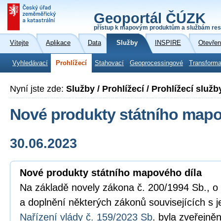
Geoportál ČÚZK
přístup k mapovým produktům a službám res
Vítejte
Aplikace
Data
Služby
INSPIRE
Otevřen
Vyhledávací
Prohlížecí
Stahovací
Geoprocessingové
Transforma
Nyní jste zde:
Služby / Prohlížecí / Prohlížecí slu
Nové produkty státního mapo
30.06.2023
Nové produkty státního mapového díla
Na základě novely zákona č. 200/1994 Sb., 
a doplnění některých zákonů souvisejících s 
Nařízení vlády č. 159/2023 Sb
. byla zveřejn