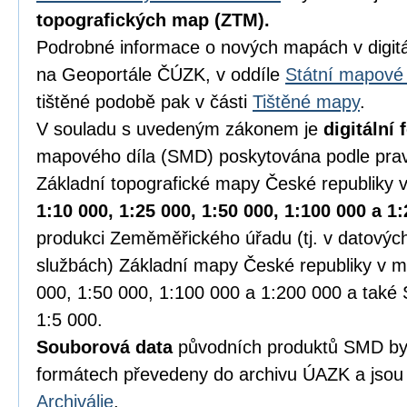
topografických map (ZTM)
.
Podrobné informace o nových mapách v digitá
na Geoportále ČÚZK, v oddíle
Státní mapové 
tištěné podobě pak v části
Tištěné mapy
.
V souladu s uvedeným zákonem je
digitální
mapového díla (SMD) poskytována podle prav
Základní topografické mapy České republiky 
1:10 000, 1:25 000, 1:50 000, 1:100 000 a 1
produkci Zeměměřického úřadu (tj. v datový
službách) Základní mapy České republiky v m
000, 1:50 000, 1:100 000 a 1:200 000 a také 
1:5 000.
Souborová data
původních produktů SMD by
formátech převedeny do archivu ÚAZK a jsou 
Archiválie
.