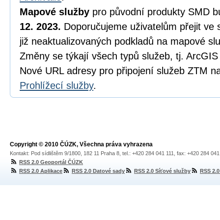
Mapové služby
pro původní produkty SMD b
12. 2023.
Doporučujeme uživatelům přejit ve s
již neaktualizovaných podkladů na mapové s
Změny se týkají všech typů služeb, tj. ArcG
Nové URL adresy pro připojení služeb ZTM na
Prohlížecí služby
.
Copyright © 2010 ČÚZK, Všechna práva vyhrazena
Kontakt: Pod sídlištěm 9/1800, 182 11 Praha 8, tel.: +420 284 041 111, fax: +420 284 04
RSS 2.0 Geoportál ČÚZK
RSS 2.0 Aplikace
RSS 2.0 Datové sady
RSS 2.0 Síťové služby
RSS 2.0