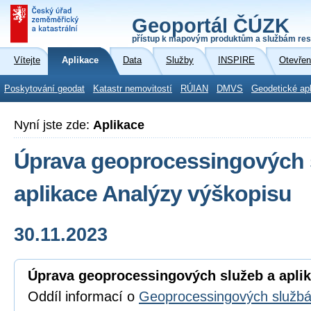
Geoportál ČÚZK
přístup k mapovým produktům a službám res
Vítejte
Aplikace
Data
Služby
INSPIRE
Otevřen
Poskytování geodat
Katastr nemovitostí
RÚIAN
DMVS
Geodetické ap
Nyní jste zde:
Aplikace
Úprava geoprocessingových 
aplikace Analýzy výškopisu
30.11.2023
Úprava geoprocessingových služeb a apli
Oddíl informací o
Geoprocessingových služb