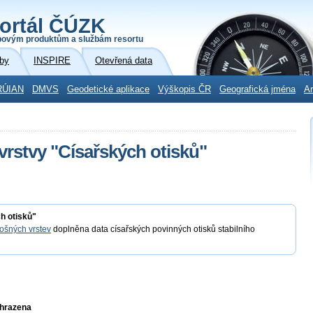
ortál ČÚZK
povým produktům a službám resortu
by
INSPIRE
Otevřená data
RÚIAN
DMVS
Geodetické aplikace
Výškopis ČR
Geografická jména
Ar
vrstvy "Císařských otisků"
h otisků"
ošných vrstev
doplněna data císařských povinných otisků stabilního
yhrazena