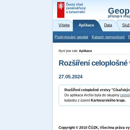
Geop
přístup k ma
Vítejte
Aplikace
Data
Služ
Poskytování geodat
Katastr nemovitostí
Nyní jste zde:
Aplikace
Rozšíření celoplošné 
27.05.2024
Rozšíření celoplošné vrstvy "Císařskýc
Do aplikace Archiv byla do skupiny
celopl
katastru z území
Karlovarského kraje.
Copyright © 2010 ČÚZK, Všechna práva v