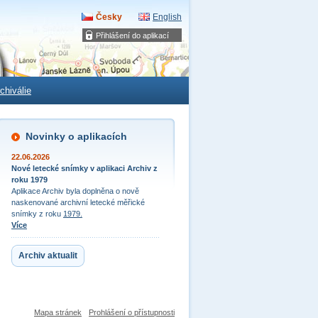
Česky
English
Přihlášení do aplikací
chiválie
Novinky o aplikacích
22.06.2026
Nové letecké snímky v aplikaci Archiv z
roku 1979
Aplikace Archiv byla doplněna o nově
naskenované archivní letecké měřické
snímky z roku
1979.
Více
Archiv aktualit
Mapa stránek
Prohlášení o přístupnosti