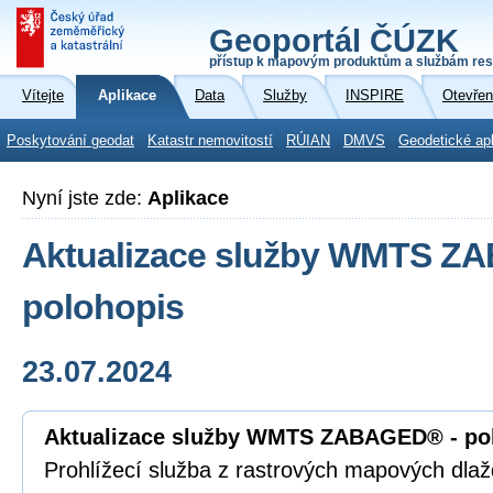
Geoportál ČÚZK
přístup k mapovým produktům a službám res
Vítejte
Aplikace
Data
Služby
INSPIRE
Otevřen
Poskytování geodat
Katastr nemovitostí
RÚIAN
DMVS
Geodetické ap
Nyní jste zde:
Aplikace
Aktualizace služby WMTS Z
polohopis
23.07.2024
Aktualizace služby WMTS ZABAGED® - po
Prohlížecí služba z rastrových mapových dla