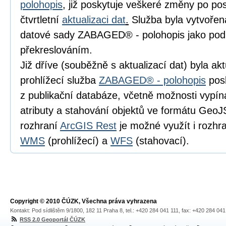
polohopis
, již poskytuje veškeré změny po pos
čtvrtletní
aktualizaci dat
.
Služba byla vytvořen
datové sady ZABAGED® - polohopis jako pod
překreslováním.
Již dříve (souběžně s aktualizací dat) byla a
prohlížecí služba
ZABAGED® - polohopis
posk
z publikační databáze, včetně možnosti vypín
atributy a stahování objektů ve formátu Geo
rozhraní
ArcGIS Rest
je možné využít i rozhr
WMS
(prohlížecí) a
WFS
(stahovací).
Copyright © 2010 ČÚZK, Všechna práva vyhrazena
Kontakt: Pod sídlištěm 9/1800, 182 11 Praha 8, tel.: +420 284 041 111, fax: +420 284 04
RSS 2.0 Geoportál ČÚZK