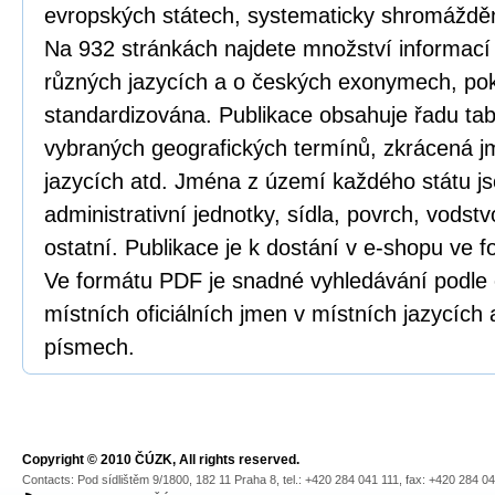
evropských státech, systematicky shromážděn
Na 932 stránkách najdete množství informac
různých jazycích a o českých exonymech, po
standardizována. Publikace obsahuje řadu tab
vybraných geografických termínů, zkrácená j
jazycích atd. Jména z území každého státu j
administrativní jednotky, sídla, povrch, vodstv
ostatní. Publikace je k dostání v e-shopu ve
Ve formátu PDF je snadné vyhledávání podle
místních oficiálních jmen v místních jazycích a
písmech.
Copyright © 2010 ČÚZK, All rights reserved.
Contacts: Pod sídlištěm 9/1800, 182 11 Praha 8, tel.: +420 284 041 111, fax: +420 284 0