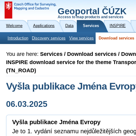
Geoportal ČÚZK
Access to map products and services
Welcome
Applications
Data
Services
INSPIRE
Introduction
Discovery services
View services
Download services
You are here:
Services / Download services / Down
INSPIRE download service for the theme Transp
(TN_ROAD)
Vyšla publikace Jména Evrop
06.03.2025
Vyšla publikace Jména Evropy
Je to 1. vydání seznamu nejdůležitějších geo