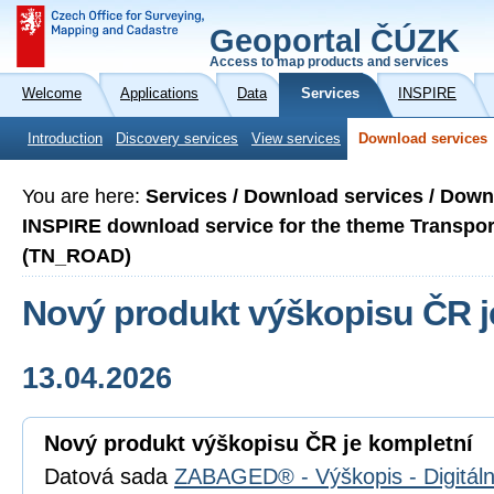
Geoportal ČÚZK
Access to map products and services
Welcome
Applications
Data
Services
INSPIRE
Introduction
Discovery services
View services
Download services
You are here:
Services / Download services / Down
INSPIRE download service for the theme Transp
(TN_ROAD)
Nový produkt výškopisu ČR j
13.04.2026
Nový produkt výškopisu ČR je kompletní
Datová sada
ZABAGED® - Výškopis - Digitál