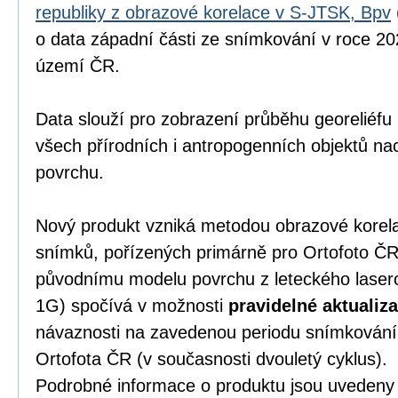
republiky z obrazové korelace v S-JTSK, Bpv
o data západní části ze snímkování v roce 202
území ČR.
Data slouží pro zobrazení průběhu georeliéfu
všech přírodních i antropogenních objektů nac
povrchu.
Nový produkt vzniká metodou obrazové korel
snímků, pořízených primárně pro Ortofoto ČR.
původnímu modelu povrchu z leteckého lase
1G) spočívá v možnosti
pravidelné aktualiz
návaznosti na zavedenou periodu snímkování
Ortofota ČR (v současnosti dvouletý cyklus).
Podrobné informace o produktu jsou uveden