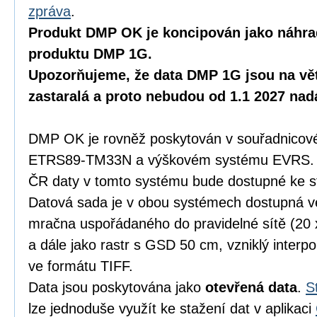
zpráva
.
Produkt DMP OK je koncipován jako náhra
produktu DMP 1G.
Upozorňujeme, že data DMP 1G jsou na vět
zastaralá a proto nebudou od 1.1 2027 na
DMP OK je rovněž poskytován v souřadnicov
ETRS89-TM33N a výškovém systému EVRS. K
ČR daty v tomto systému bude dostupné ke s
Datová sada je v obou systémech dostupná 
mračna uspořádaného do pravidelné sítě (20
a dále jako rastr s GSD 50 cm, vzniklý inter
ve formátu TIFF.
Data jsou poskytována jako
otevřená data
.
S
lze jednoduše využít ke stažení dat v aplikaci