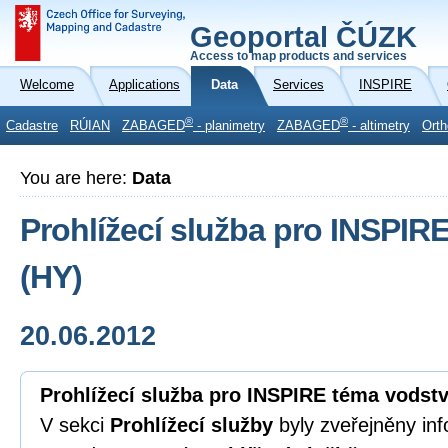
Geoportal ČÚZK
Access to map products and services
Welcome
Applications
Data
Services
INSPIRE
®
®
Cadastre
RÚIAN
ZABAGED
- planimetry
ZABAGED
- altimetry
Orth
You are here:
Data
Prohlížecí služba pro INSPIR
(HY)
20.06.2012
Prohlížecí služba pro INSPIRE téma vodst
V sekci
Prohlížecí služby
byly zveřejněny inf