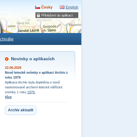
Česky
English
Přihlášení do aplikací
chiválie
Novinky o aplikacích
22.06.2026
Nové letecké snímky v aplikaci Archiv z
roku 1979
Aplikace Archiv byla doplněna o nově
naskenované archivní letecké měřické
snímky z roku
1979.
Více
Archiv aktualit