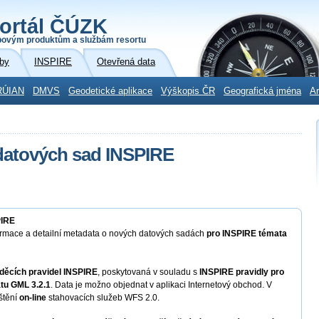
ortál ČÚZK
povým produktům a službám resortu
by
INSPIRE
Otevřená data
RÚIAN
DMVS
Geodetické aplikace
Výškopis ČR
Geografická jména
Ar
datových sad INSPIRE
PIRE
ormace a detailní metadata o nových datových sadách
pro INSPIRE témata
děcích pravidel INSPIRE
, poskytovaná v souladu s
INSPIRE pravidly pro
tu GML 3.2.1
. Data je možno objednat v aplikaci Internetový obchod. V
štění
on-line
stahovacích služeb WFS 2.0.