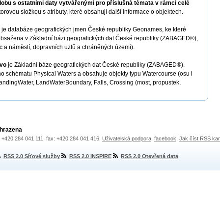
obu s ostatními daty vytvářenými pro příslušná témata v rámci celé
orovou složkou s atributy, které obsahují další informace o objektech.
je databáze geografických jmen České republiky Geonames, ke které
 obsažena v Základní bázi geografických dat České republiky (ZABAGED®),
c a náměstí, dopravních uzlů a chráněných území).
vo
je Základní báze geografických dat České republiky (ZABAGED®).
ho schématu Physical Waters a obsahuje objekty typu Watercourse (osu i
StandingWater, LandWaterBoundary, Falls, Crossing (most, propustek,
yhrazena
.: +420 284 041 111, fax: +420 284 041 416,
Uživatelská podpora
,
facebook
,
Jak číst RSS ka
RSS 2.0 Síťové služby
RSS 2.0 INSPIRE
RSS 2.0 Otevřená data