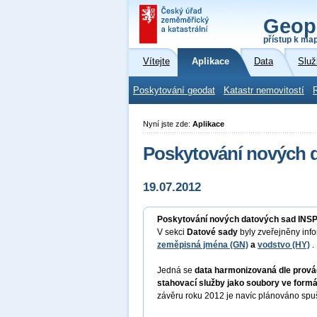
Geop
přístup k ma
Vítejte
Aplikace
Data
Služ
Poskytování geodat
Katastr nemovitostí
Nyní jste zde:
Aplikace
Poskytování nových 
19.07.2012
Poskytování nových datových sad INS
V sekci
Datové sady
byly zveřejněny inf
zeměpisná jména (GN)
a
vodstvo (HY)
.
Jedná se
data harmonizovaná dle prová
stahovací služby jako soubory ve formá
závěru roku 2012 je navíc plánováno spu