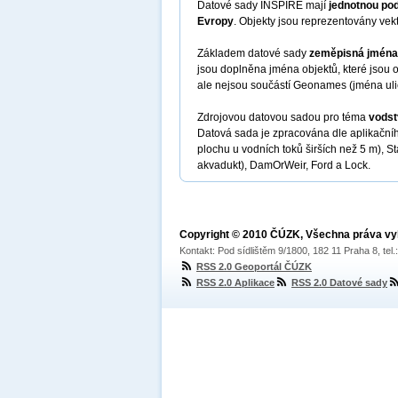
Datové sady INSPIRE mají
jednotnou pod
Evropy
. Objekty jsou reprezentovány vekt
Základem datové sady
zeměpisná jména
jsou doplněna jména objektů, které jsou
ale nejsou součástí Geonames (jména uli
Zdrojovou datovou sadou pro téma
vodst
Datová sada je zpracována dle aplikační
plochu u vodních toků širších než 5 m), 
akvadukt), DamOrWeir, Ford a Lock.
Copyright © 2010 ČÚZK, Všechna práva v
Kontakt: Pod sídlištěm 9/1800, 182 11 Praha 8, tel
RSS 2.0 Geoportál ČÚZK
RSS 2.0 Aplikace
RSS 2.0 Datové sady