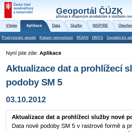
Geoportál ČÚZK
přístup k mapovým produktům a službám res
Vítejte
Aplikace
Data
Služby
INSPIRE
Otevřen
Poskytování geodat
Katastr nemovitostí
RÚIAN
DMVS
Geodetické ap
Nyní jste zde:
Aplikace
Aktualizace dat a prohlížecí 
podoby SM 5
03.10.2012
Aktualizace dat a prohlížecí služby nové 
Data nové podoby SM 5 v rastrové formě a pro