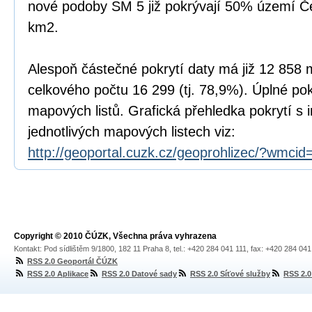
nové podoby SM 5 již pokrývají 50% území Čes
km2.
Alespoň částečné pokrytí daty má již 12 858
celkového počtu 16 299 (tj. 78,9%). Úplné pok
mapových listů. Grafická přehledka pokrytí s
jednotlivých mapových listech viz:
http://geoportal.cuzk.cz/geoprohlizec/?wmcid
Copyright © 2010 ČÚZK, Všechna práva vyhrazena
Kontakt: Pod sídlištěm 9/1800, 182 11 Praha 8, tel.: +420 284 041 111, fax: +420 284 04
RSS 2.0 Geoportál ČÚZK
RSS 2.0 Aplikace
RSS 2.0 Datové sady
RSS 2.0 Síťové služby
RSS 2.0