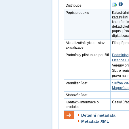
Distribuce
Popis produktu
Katastráln
katastráln
katatrální
dekadickéh
popisují s
digitalizac
Aktualizační cyklus - stav
Předpřipr
aktualizace
Podmínky přístupu a použití
Podmínky 
Licence C
Veřejný př
Sb., o reg
právu na i
Prohlížení dat
Služba W
Mapová ap
Stahování dat
Kontakt - informace o
Český úřad
produktu
Detailní metadata
Metadata XML