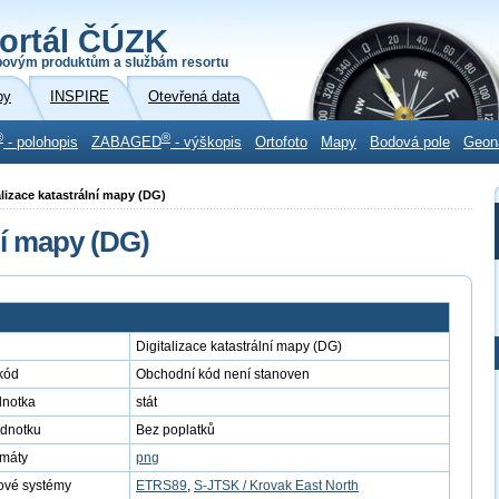
ortál ČÚZK
povým produktům a službám resortu
by
INSPIRE
Otevřená data
®
®
- polohopis
ZABAGED
- výškopis
Ortofoto
Mapy
Bodová pole
Geon
alizace katastrální mapy (DG)
ní mapy (DG)
Digitalizace katastrální mapy (DG)
kód
Obchodní kód není stanoven
dnotka
stát
ednotku
Bez poplatků
rmáty
png
ové systémy
ETRS89
,
S-JTSK / Krovak East North