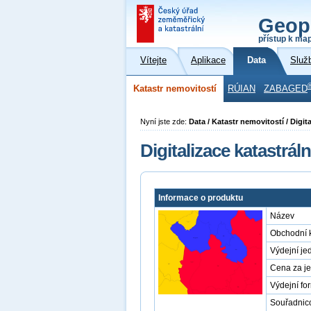
Geop
přístup k ma
Vítejte
Aplikace
Data
Služ
Katastr nemovitostí
RÚIAN
ZABAGED
Nyní jste zde:
Data / Katastr nemovitostí / Digit
Digitalizace katastrál
Informace o produktu
Název
Obchodní 
Výdejní je
Cena za j
Výdejní fo
Souřadnic