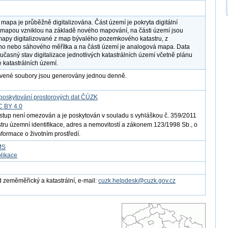
í mapa je průběžně digitalizována. Část území je pokryta digitální
í mapou vzniklou na základě nového mapování, na části území jsou
 mapy digitalizované z map bývalého pozemkového katastru, z
o nebo sáhového měřítka a na části území je analogová mapa. Data
oučasný stav digitalizace jednotlivých katastrálních území včetně plánu
e katastrálních území.
avené soubory jsou generovány jednou denně.
poskytování prostorových dat ČÚZK
C BY 4.0
ístup není omezován a je poskytován v souladu s vyhláškou č. 359/2011
istru územní identifikace, adres a nemovitostí a zákonem 123/1998 Sb., o
nformace o životním prostředí.
MS
likace
 zeměměřický a katastrální, e-mail:
cuzk.helpdesk@cuzk.gov.cz