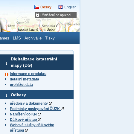
Česky
English
Přihlášení do aplikací
ames
LMS
Archiválie
Tisky
Digitalizace katastrální
mapy (DG)
informace o produktu
detailní metadata
prohlížet data
Odkazy
předpisy a dokumenty
Podmínky poskytování ČÚZK
Nahlížení do KN
Dálkový přístup
Webové služby dálkového
přístupu