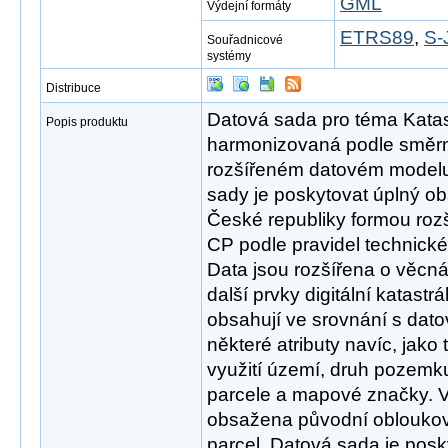
GML
Výdejní formáty
ETRS89
,
S-
Souřadnicové
systémy
Distribuce
Datová sada pro téma Katast
Popis produktu
harmonizovaná podle směr
rozšířeném datovém modelu
sady je poskytovat úplný ob
České republiky formou roz
CP podle pravidel technic
Data jsou rozšířena o věcn
další prvky digitální katastr
obsahují ve srovnání s da
některé atributy navíc, jako
využití území, druh pozemk
parcele a mapové značky. V
obsažena původní obloukov
parcel. Datová sada je pos