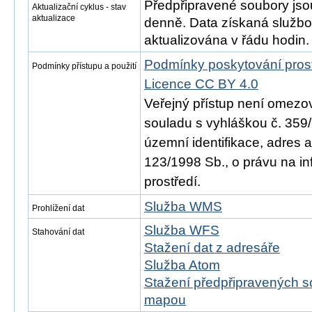
Předpřipravené soubory js
Aktualizační cyklus - stav
aktualizace
denně. Data získaná služb
aktualizována v řádu hodin.
Podmínky poskytování pros
Podmínky přístupu a použití
Licence CC BY 4.0
Veřejný přístup není omezo
souladu s vyhláškou č. 359/
územní identifikace, adres 
123/1998 Sb., o právu na in
prostředí.
Služba WMS
Prohlížení dat
Služba WFS
Stahování dat
Stažení dat z adresáře
Služba Atom
Stažení předpřipravených s
mapou