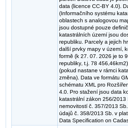
data (licence CC-BY 4.0). D
(Informačního systému katas
oblastech s analogovou ma
jsou dostupné pouze definič
katastrálních území jsou d
republiku. Parcely a jejich 
další prvky mapy v území, kd
formě (k 27. 07. 2026 je t
republiky, t.j. 78 456,46km2
(pokud nastane v rámci kat
změna). Data ve formátu GML
schématu XML pro Rozšířen
4.0. Pro stažení jsou data 
katastrální zákon 256/2013 
nemovitostí č. 357/2013 Sb.
údajů č. 358/2013 Sb. v pl
Data Specification on Cadast