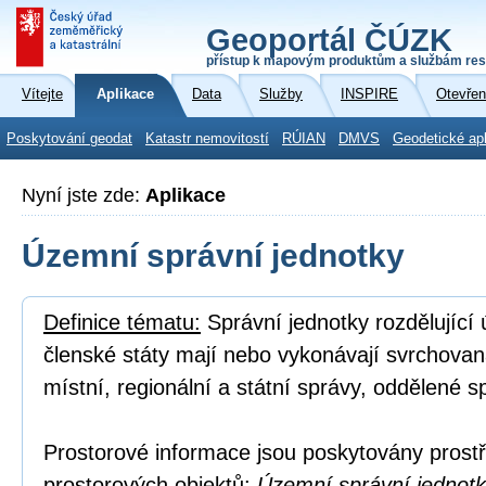
Geoportál ČÚZK
přístup k mapovým produktům a službám res
Vítejte
Aplikace
Data
Služby
INSPIRE
Otevřen
Poskytování geodat
Katastr nemovitostí
RÚIAN
DMVS
Geodetické ap
Nyní jste zde:
Aplikace
Územní správní jednotky
Definice tématu:
Správní jednotky rozdělující
členské státy mají nebo vykonávají svrchovan
místní, regionální a státní správy, oddělené s
Prostorové informace jsou poskytovány prostř
prostorových objektů:
Územní správní jednotka