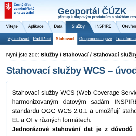
Geoportál ČÚZK
přístup k mapovým produktům a službám res
Vítejte
Aplikace
Data
Služby
INSPIRE
Otevřen
Vyhledávací
Prohlížecí
Stahovací
Geoprocessingové
Transforma
Nyní jste zde:
Služby / Stahovací / Stahovací služ
Stahovací služby WCS – úvod
Stahovací služby WCS (Web Coverage Service
harmonizovaným datovým sadám INSPIRE
standardu OGC WCS 2.0.1 a umožňují staho
EL a OI v různých formátech.
Jednorázové stahování dat je z důvodů k