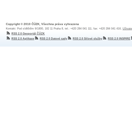
Copyright © 2010 ČÚZK, Všechna práva vyhrazena
Kontakt: Pod sídlištěm 9/1800, 182 11 Praha 8, tel.: +420 284 041 111, fax: +420 284 041 416,
Uživate
RSS 2.0 Geoportál ČÚZK
RSS 2.0 Aplikace
RSS 2.0 Datové sady
RSS 2.0 Síťové služby
RSS 2.0 INSPIRE