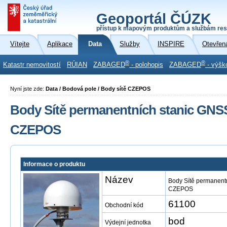
Geoportál ČÚZK
přístup k mapovým produktům a službám res
Vítejte
Aplikace
Data
Služby
INSPIRE
Otevřen
®
®
Katastr nemovitostí
RÚIAN
ZABAGED
- polohopis
ZABAGED
- výšk
Nyní jste zde:
Data / Bodová pole / Body sítě CZEPOS
Body Sítě permanentních stanic GNS
CZEPOS
Informace o produktu
Název
Body Sítě permanent
CZEPOS
61100
Obchodní kód
bod
Výdejní jednotka