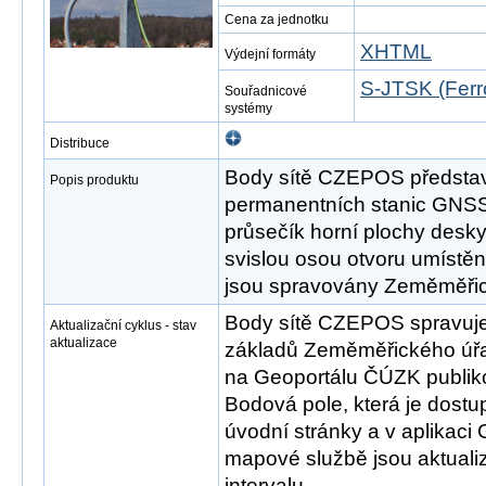
Cena za jednotku
XHTML
Výdejní formáty
S-JTSK (Ferr
Souřadnicové
systémy
Distribuce
Body sítě CZEPOS představu
Popis produktu
permanentních stanic GNSS
průsečík horní plochy desk
svislou osou otvoru umístě
jsou spravovány Zeměměři
Body sítě CZEPOS spravuje
Aktualizační cyklus - stav
aktualizace
základů Zeměměřického úřa
na Geoportálu ČÚZK publi
Bodová pole, která je dos
úvodní stránky a v aplikaci
mapové službě jsou aktuali
intervalu.