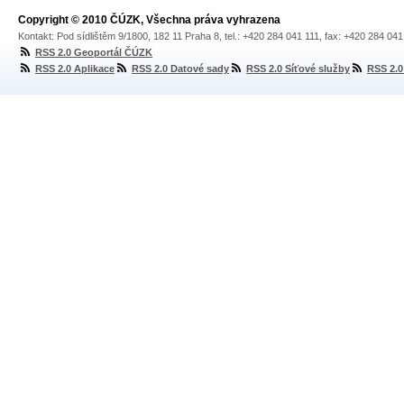
Copyright © 2010 ČÚZK, Všechna práva vyhrazena
Kontakt: Pod sídlištěm 9/1800, 182 11 Praha 8, tel.: +420 284 041 111, fax: +420 284 04
RSS 2.0 Geoportál ČÚZK
RSS 2.0 Aplikace
RSS 2.0 Datové sady
RSS 2.0 Síťové služby
RSS 2.0