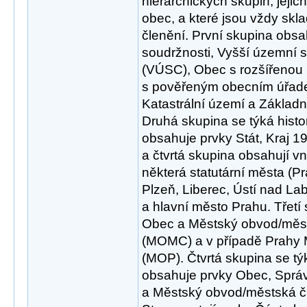
hierarchických skupin, jeji
obec, a které jsou vždy skl
členění. První skupina obsa
soudržnosti, Vyšší územní
(VÚSC), Obec s rozšířenou
s pověřeným obecním úřad
Katastrální území a Základní
Druhá skupina se týká histo
obsahuje prvky Stát, Kraj 1
a čtvrtá skupina obsahují vni
některá statutární města (P
Plzeň, Liberec, Ústí nad L
a hlavní město Prahu. Třetí
Obec a Městský obvod/měs
(MOMC) a v případě Prahy 
(MOP). Čtvrtá skupina se t
obsahuje prvky Obec, Sprá
a Městský obvod/městská 