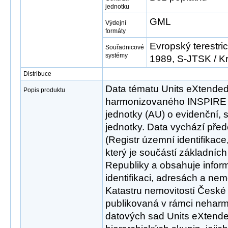
jednotku
GML
Výdejní
formáty
Evropský terestri
Souřadnicové
systémy
1989, S-JTSK / K
Distribuce
Data tématu Units eXtended 
Popis produktu
harmonizovaného INSPIRE 
jednotky (AU) o evidenční, st
jednotky. Data vychází pře
(Registr územní identifikace
který je součástí základních
Republiky a obsahuje info
identifikaci, adresách a nem
Katastru nemovitostí České 
publikovaná v rámci neharm
datových sad Units eXtende