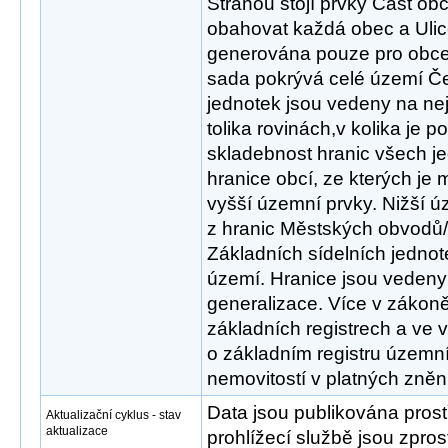
Stranou stojí prvky Část ob
obahovat každá obec a Ulic
generována pouze pro obce s
sada pokrývá celé území Če
jednotek jsou vedeny na nej
tolika rovinách,v kolika je p
skladebnost hranic všech j
hranice obcí, ze kterých je
vyšší územní prvky. Nižší ú
z hranic Městských obvodů/
Základních sídelních jednote
území. Hranice jsou vedeny
generalizace. Více v zákoně
základních registrech a ve 
o základním registru územní 
nemovitostí v platných zněn
Data jsou publikována pros
Aktualizační cyklus - stav
aktualizace
prohlížecí službě jsou zpr