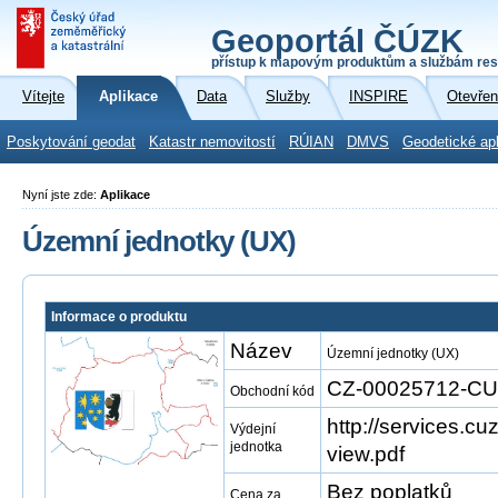
Geoportál ČÚZK
přístup k mapovým produktům a službám res
Vítejte
Aplikace
Data
Služby
INSPIRE
Otevřen
Poskytování geodat
Katastr nemovitostí
RÚIAN
DMVS
Geodetické ap
Nyní jste zde:
Aplikace
Územní jednotky (UX)
Informace o produktu
Název
Územní jednotky (UX)
CZ-00025712-C
Obchodní kód
http://services.cu
Výdejní
jednotka
view.pdf
Bez poplatků
Cena za