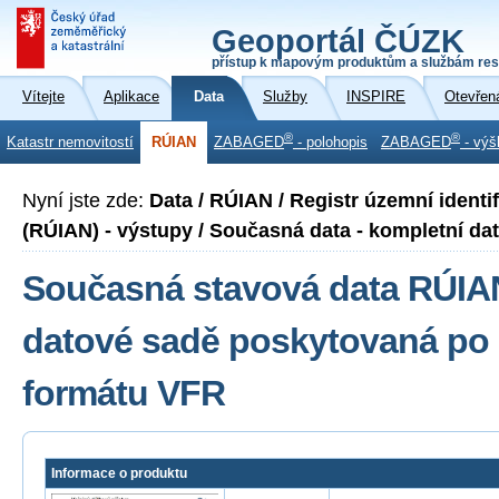
Geoportál ČÚZK
přístup k mapovým produktům a službám res
Vítejte
Aplikace
Data
Služby
INSPIRE
Otevřen
®
®
Katastr nemovitostí
RÚIAN
ZABAGED
- polohopis
ZABAGED
- výš
Nyní jste zde:
Data / RÚIAN / Registr územní identi
(RÚIAN) - výstupy / Současná data - kompletní dato
Současná stavová data RÚIA
datové sadě poskytovaná po 
formátu VFR
Informace o produktu