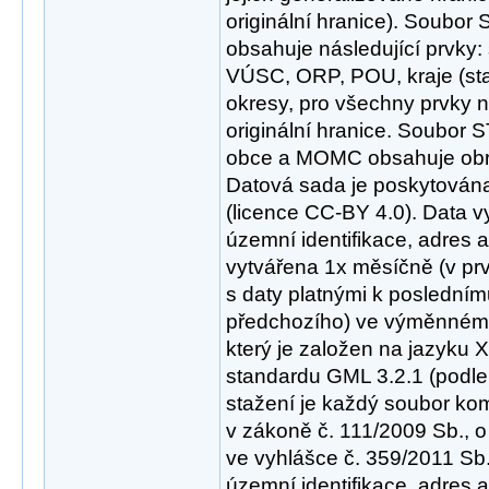
originální hranice). Soubor
obsahuje následující prvky: 
VÚSC, ORP, POU, kraje (sta
okresy, pro všechny prvky n
originální hranice. Soubo
obce a MOMC obsahuje obrá
Datová sada je poskytována
(licence CC-BY 4.0). Data 
územní identifikace, adres a
vytvářena 1x měsíčně (v pr
s daty platnými k poslední
předchozího) ve výměnném
který je založen na jazyku
standardu GML 3.2.1 (podle
stažení je každý soubor ko
v zákoně č. 111/2009 Sb., o
ve vyhlášce č. 359/2011 Sb.
územní identifikace, adres a