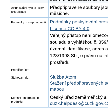
Předpřipravené soubory js
Aktualizační cyklus - stav
aktualizace
měsíčně.
Podmínky poskytování pros
Podmínky přístupu a použití
Licence CC BY 4.0
Veřejný přístup není omezo
souladu s vyhláškou č. 359/
územní identifikace, adres 
123/1998 Sb., o právu na in
prostředí.
Prohlížení dat
Služba Atom
Stahování dat
Stažení předpřipravených s
mapou
Český úřad zeměměřický a ka
Kontakt - informace o
produktu
cuzk.helpdesk@cuzk.gov.c