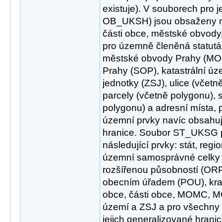
existuje). V souborech pro 
OB_UKSH) jsou obsaženy ná
části obce, městské obvod
pro územně členěná statutá
městské obvody Prahy (MOP
Prahy (SOP), katastrální úze
jednotky (ZSJ), ulice (včetně
parcely (včetně polygonu), 
polygonu) a adresní místa,
územní prvky navíc obsahuje 
hranice. Soubor ST_UKSG p
následující prvky: stát, regi
územní samosprávné celky
rozšířenou působností (OR
obecním úřadem (POU), kraj
obce, části obce, MOMC, MO
území a ZSJ a pro všechny 
jejich generalizované hranic