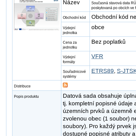
Název
Současná stavová data RÚ
poskytovaná po obcích ve
Obchodní kód ne
Obchodní kód
obce
Výdejní
jednotka
Bez poplatků
Cena za
jednotku
VFR
Výdejní
formáty
ETRS89
,
S-JTSK
Souřadnicové
systémy
Distribuce
Datová sada obsahuje úpln
Popis produktu
tj. kompletní popisné údaje
územních prvků a územně e
zvolenou obec (1 soubor) ne
soubory). Pro každý prvek 
dostupné popisné atributy a