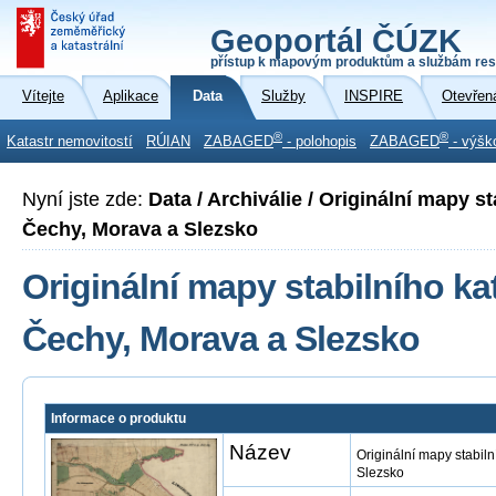
Geoportál ČÚZK
přístup k mapovým produktům a službám res
Vítejte
Aplikace
Data
Služby
INSPIRE
Otevřen
®
®
Katastr nemovitostí
RÚIAN
ZABAGED
- polohopis
ZABAGED
- výšk
Nyní jste zde:
Data / Archiválie / Originální mapy st
Čechy, Morava a Slezsko
Originální mapy stabilního ka
Čechy, Morava a Slezsko
Informace o produktu
Název
Originální mapy stabil
Slezsko