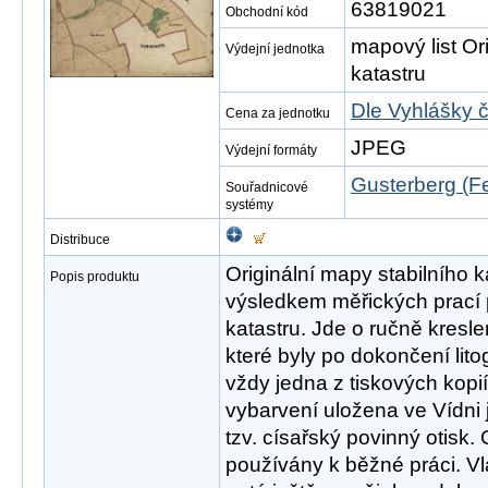
63819021
Obchodní kód
mapový list Or
Výdejní jednotka
katastru
Dle Vyhlášky 
Cena za jednotku
JPEG
Výdejní formáty
Gusterberg (Fe
Souřadnicové
systémy
Distribuce
Originální mapy stabilního 
Popis produktu
výsledkem měřických prací p
katastru. Jde o ručně kres
které byly po dokončení lit
vždy jedna z tiskových kopi
vybarvení uložena ve Vídni 
tzv. císařský povinný otisk. 
používány k běžné práci. Vla