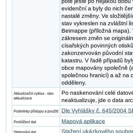
poté ještě po nějakou dobu
evidenční a byly do nich č
nastalé změny. Ve složitějš
stav vykreslen na zvláštní l
Beimappe (příložná mapa).
zákresem změn se origináln
císařských povinných otisků
zakonzervován původní sta
katastru. V řadě případů by
obce mapovány společně (
společnou hranicí) a až na c
odděleny.
Po naskenování celé datové s
Aktualizační cyklus - stav
aktualizace
neaktualizuje, jde o data arch
Dle Vyhlášky č. 645/2004 S
Podmínky přístupu a použití
Mapová aplikace
Prohlížení dat
Stažení ukázkového soubo
Stahování dat