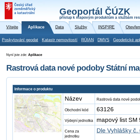
Geoportál ČÚZK
přístup k mapovým produktům a službám res
Vítejte
Aplikace
Data
Služby
INSPIRE
Otevřen
Poskytování geodat
Katastr nemovitostí
RÚIAN
DMVS
Geodetické ap
Nyní jste zde:
Aplikace
Rastrová data nové podoby Státní map
Informace o produktu
Název
Rastrová data nové podob
63126
Obchodní kód
mapový list SM 
Výdejní jednotka
Dle Vyhlášky č.
Cena za
jednotku