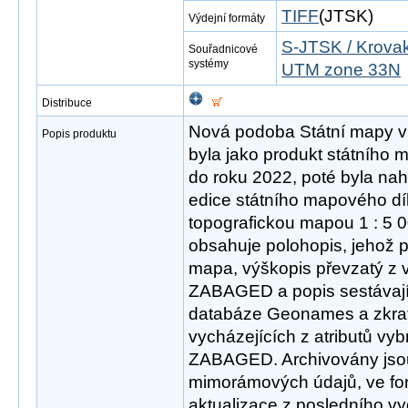
TIFF
(JTSK)
Výdejní formáty
S-JTSK / Krovak
Souřadnicové
systémy
UTM zone 33N
Distribuce
Nová podoba Státní mapy v 
Popis produktu
byla jako produkt státního
do roku 2022, poté byla n
edice státního mapového díl
topografickou mapou 1 : 5 
obsahuje polohopis, jehož p
mapa, výškopis převzatý z 
ZABAGED a popis sestávají
databáze Geonames a zkra
vycházejících z atributů vy
ZABAGED. Archivovány jsou
mimorámových údajů, ve fo
aktualizace z posledního v