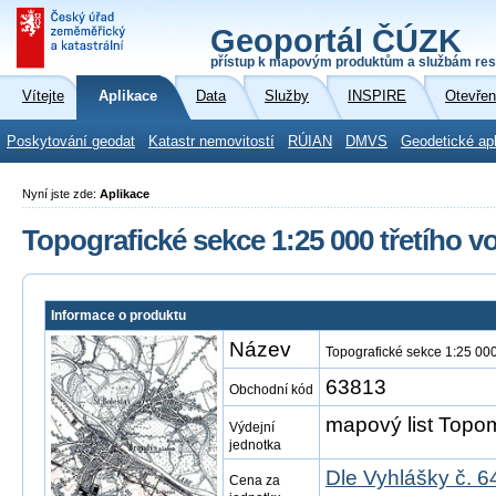
Geoportál ČÚZK
přístup k mapovým produktům a službám res
Vítejte
Aplikace
Data
Služby
INSPIRE
Otevřen
Poskytování geodat
Katastr nemovitostí
RÚIAN
DMVS
Geodetické ap
Nyní jste zde:
Aplikace
Topografické sekce 1:25 000 třetího 
Informace o produktu
Název
Topografické sekce 1:25 00
63813
Obchodní kód
mapový list Top
Výdejní
jednotka
Dle Vyhlášky č. 6
Cena za