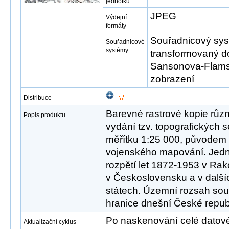
jednotku
JPEG
Výdejní
formáty
Souřadnicový syst
Souřadnicové
systémy
transformovaný d
Sansonova-Flams
zobrazení
Distribuce
Barevné rastrové kopie růz
Popis produktu
vydání tzv. topografických s
měřítku 1:25 000, původem 
vojenského mapování. Jed
rozpětí let 1872-1953 v Ra
v Československu a v další
státech. Územní rozsah sou
hranice dnešní České republ
Po naskenování celé datové s
Aktualizační cyklus